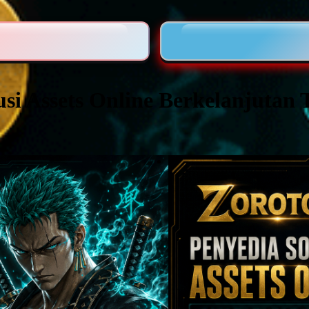
 Assets Online Berkelanjutan