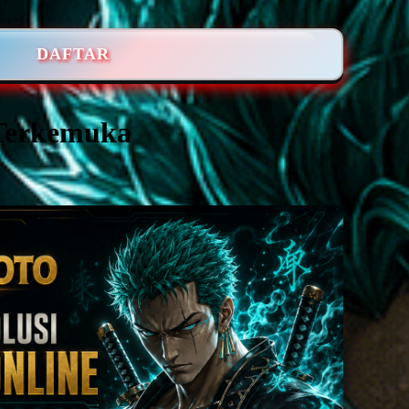
DAFTAR
 Terkemuka